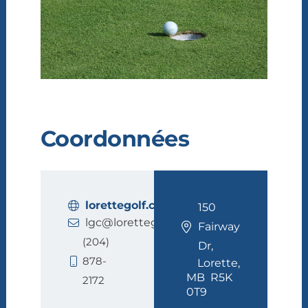
Coordonnées
lorettegolf.ca
150
lgc@lorettegolf.ca
Fairway
(204)
Dr,
878-
Lorette,
MB R5K
2172
0T9