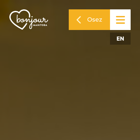
Osez
EN