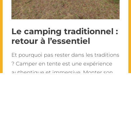
Le camping traditionnel :
retour à l’essentiel
Et pourquoi pas rester dans les traditions
? Camper en tente est une expérience
authentique et immersive. Monter son
campement, manger en extérieur et
dormir sous les étoiles font partie du
charme du camping
traditionnel. Idéal pour les amateurs de
simplicité, la P’tite fourche situé
à Saint Lazare, dans la
municipalité